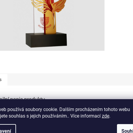
s
ailní popis produktu
web používá soubory cookie. Dalším procházením tohoto webu
s produktu není dostupný
jete souhlas s jejich používáním.. Více informací
zde
.
avení
Souh