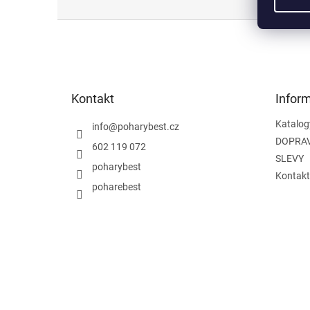
Z
á
p
a
t
Kontakt
Infor
í
Katalog
info
@
poharybest.cz
DOPRAV
602 119 072
SLEVY
poharybest
Kontakt
poharebest