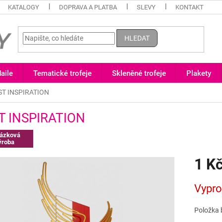
KATALOGY
DOPRAVA A PLATBA
SLEVY
KONTAKT
HLEDAT
aile
Tematické trofeje
Skleněné trofeje
Plakety
ST INSPIRATION
T INSPIRATION
ázková
ýroba
1 K
Měrná
Vypr
cena:
Položka 