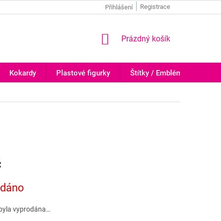
Registrace
Přihlášení
NÁKUPNÍ
Prázdný košík
KOŠÍK
Kokardy
Plastové figurky
Štítky / Emblémy
Trof
č
odáno
byla vyprodána…