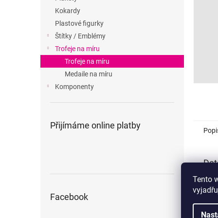
n
Kokardy
e
Plastové figurky
l
Štítky / Emblémy
Trofeje na míru
Trofeje na míru
Medaile na míru
Komponenty
Přijímáme online platby
Popi
Det
Tento 
Popi
vyjadřu
Facebook
Nast