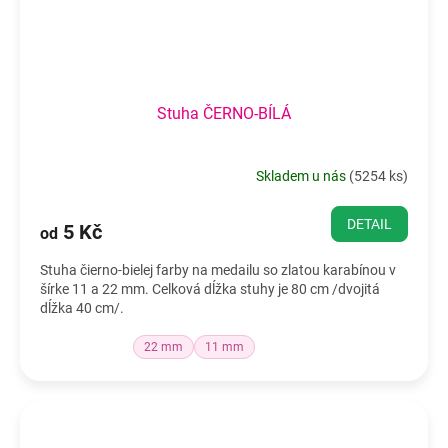
Stuha ČERNO-BÍLÁ
Skladem u nás
(
5254 ks
)
DETAIL
5 Kč
od
Stuha čierno-bielej farby na medailu so zlatou karabínou v
šírke 11 a 22 mm. Celková dĺžka stuhy je 80 cm /dvojitá
dĺžka 40 cm/.
22 mm
11 mm