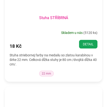
Stuha STŘÍBRNÁ
Skladem u nás
(
5120 ks
)
DETAIL
18 Kč
Stuha striebornej farby na medailu so zlatou karabínou v
šírke 22 mm. Celková dĺžka stuhy je 80 cm /dvojitá dĺžka 40
cm/.
22 mm