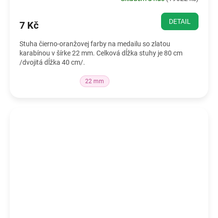
DETAIL
7 Kč
Stuha čierno-oranžovej farby na medailu so zlatou
karabínou v šírke 22 mm. Celková dĺžka stuhy je 80 cm
/dvojitá dĺžka 40 cm/.
22 mm