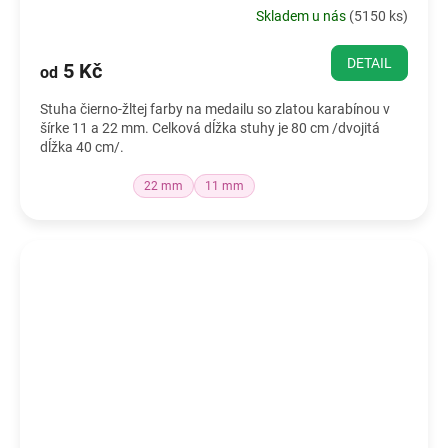
Skladem u nás
(
5150 ks
)
DETAIL
5 Kč
od
Stuha čierno-žltej farby na medailu so zlatou karabínou v
šírke 11 a 22 mm. Celková dĺžka stuhy je 80 cm /dvojitá
dĺžka 40 cm/.
22 mm
11 mm