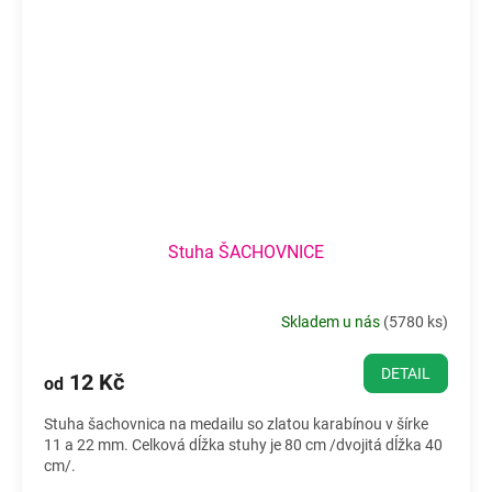
Stuha ŠACHOVNICE
Skladem u nás
(
5780 ks
)
DETAIL
12 Kč
od
Stuha šachovnica na medailu so zlatou karabínou v šírke
11 a 22 mm. Celková dĺžka stuhy je 80 cm /dvojitá dĺžka 40
cm/.