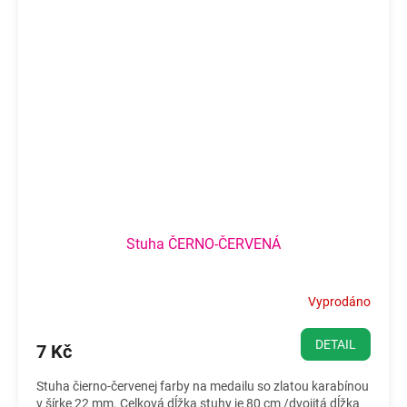
Stuha ČERNO-ČERVENÁ
Vyprodáno
DETAIL
7 Kč
Stuha čierno-červenej farby na medailu so zlatou karabínou
v šírke 22 mm. Celková dĺžka stuhy je 80 cm /dvojitá dĺžka