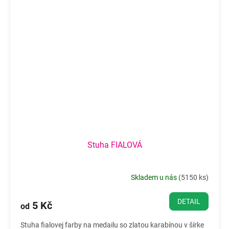
Stuha FIALOVÁ
Skladem u nás
(
5150 ks
)
DETAIL
5 Kč
od
Stuha fialovej farby na medailu so zlatou karabínou v šírke