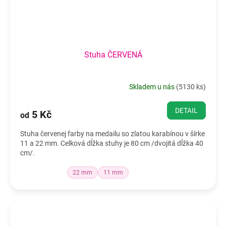
Stuha ČERVENÁ
Skladem u nás
(
5130 ks
)
DETAIL
5 Kč
od
Stuha červenej farby na medailu so zlatou karabínou v šírke
11 a 22 mm. Celková dĺžka stuhy je 80 cm /dvojitá dĺžka 40
cm/.
22 mm
11 mm