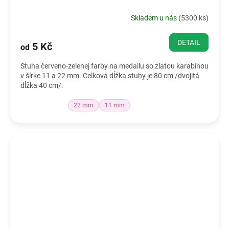
Skladem u nás
(
5300 ks
)
DETAIL
5 Kč
od
Stuha červeno-zelenej farby na medailu so zlatou karabínou
v šírke 11 a 22 mm. Celková dĺžka stuhy je 80 cm /dvojitá
dĺžka 40 cm/.
22 mm
11 mm