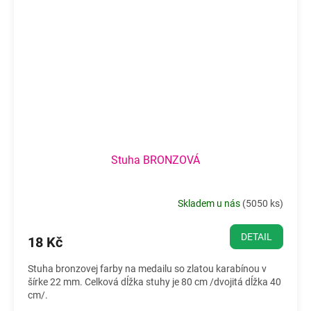
Stuha BRONZOVÁ
Skladem u nás
(
5050 ks
)
DETAIL
18 Kč
Stuha bronzovej farby na medailu so zlatou karabínou v
šírke 22 mm. Celková dĺžka stuhy je 80 cm /dvojitá dĺžka 40
cm/.