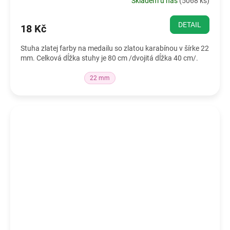
Skladem u nás
(
5068 ks
)
DETAIL
18 Kč
Stuha zlatej farby na medailu so zlatou karabínou v šírke 22
mm. Celková dĺžka stuhy je 80 cm /dvojitá dĺžka 40 cm/.
22 mm