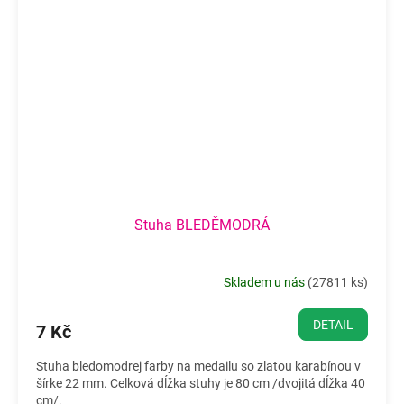
Stuha BLEDĚMODRÁ
Skladem u nás
(
27811 ks
)
DETAIL
7 Kč
Stuha bledomodrej farby na medailu so zlatou karabínou v
šírke 22 mm. Celková dĺžka stuhy je 80 cm /dvojitá dĺžka 40
cm/.