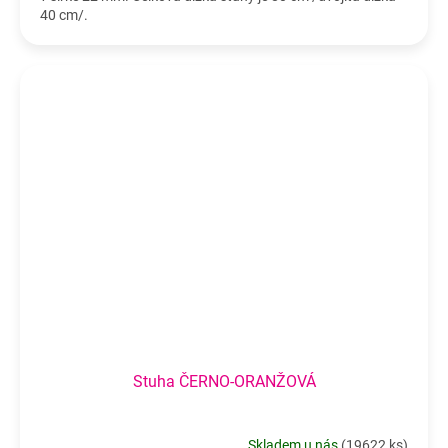
40 cm/.
Stuha ČERNO-ORANŽOVÁ
Skladem u nás
(
19622 ks
)