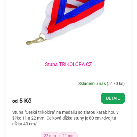
p
k
r
t
o
ů
d
u
k
t
ů
Stuha TRIKOLÓRA CZ
Skladem u nás
(
5170 ks
)
DETAIL
5 Kč
od
Stuha "Česká trikolóra" na medailu so zlatou karabínou v
šírke 11 a 22 mm. Celková dĺžka stuhy je 80 cm /dvojitá
dĺžka 40 cm/.
22 mm
11 mm