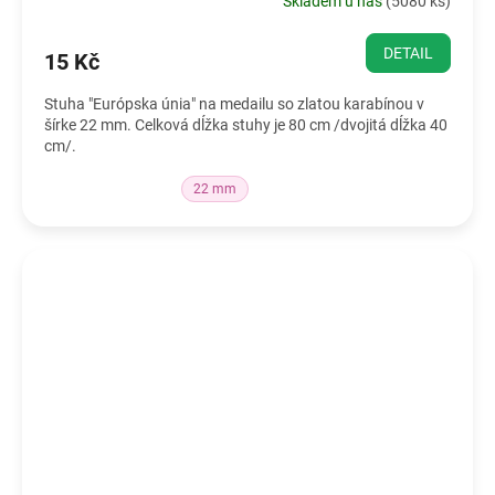
Skladem u nás
(
5080 ks
)
DETAIL
15 Kč
Stuha "Európska únia" na medailu so zlatou karabínou v
šírke 22 mm. Celková dĺžka stuhy je 80 cm /dvojitá dĺžka 40
cm/.
22 mm