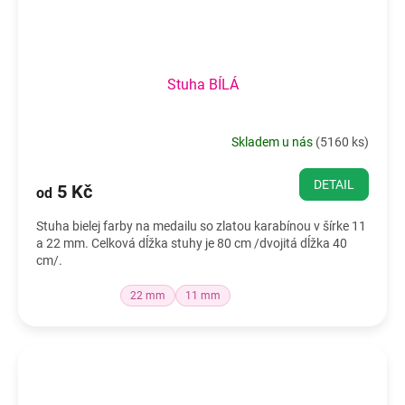
Stuha BÍLÁ
Skladem u nás
(
5160 ks
)
DETAIL
5 Kč
od
Stuha bielej farby na medailu so zlatou karabínou v šírke 11
a 22 mm. Celková dĺžka stuhy je 80 cm /dvojitá dĺžka 40
cm/.
22 mm
11 mm