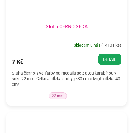
Stuha ČERNO-ŠEDÁ
Skladem u nás
(
14131 ks
)
DETAIL
7 Kč
Stuha čierno-sivej farby na medailu so zlatou karabínou v
šírke 22 mm. Celková dĺžka stuhy je 80 cm /dvojitá dĺžka 40
cm/.
22 mm