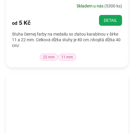
Skladem u nás
(
5300 ks
)
DETAIL
5 Kč
od
Stuha čiernej farby na medailu so zlatou karabínou v šírke
11 a 22 mm. Celková dĺžka stuhy je 80 cm /dvojitá dĺžka 40
cm/.
22 mm
11 mm