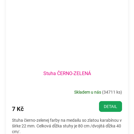
Stuha ČERNO-ZELENÁ
Skladem u nás
(
34711 ks
)
DETAIL
7 Kč
Stuha čierno-zelenej farby na medailu so zlatou karabínou v
šírke 22 mm. Celková dĺžka stuhy je 80 cm /dvojitá dĺžka 40
cm/.