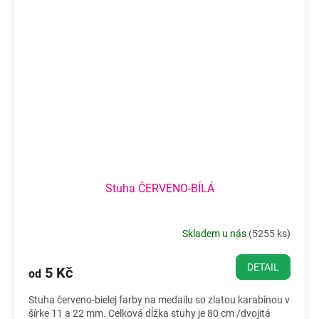
Stuha ČERVENO-BÍLÁ
Skladem u nás
(
5255 ks
)
DETAIL
5 Kč
od
Stuha červeno-bielej farby na medailu so zlatou karabínou v
šírke 11 a 22 mm. Celková dĺžka stuhy je 80 cm /dvojitá