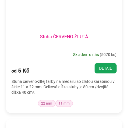
Stuha ČERVENO-ŽLUTÁ
Skladem u nás
(
5070 ks
)
DETAIL
5 Kč
od
Stuha červeno-žltej farby na medailu so zlatou karabínou v
šírke 11 a 22 mm. Celková dĺžka stuhy je 80 cm /dvojitá
dĺžka 40 cm/.
22 mm
11 mm