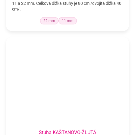
11 a 22 mm. Celková dĺžka stuhy je 80 cm /dvojitá dĺžka 40
cm/.
22 mm
11 mm
Stuha KAŠTANOVO-ŽLUTÁ