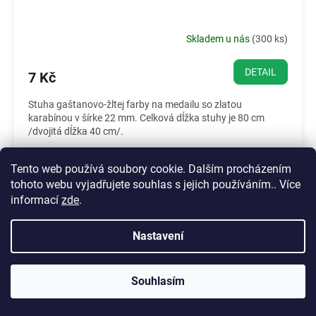
Skladem u nás
(
300 ks
)
DETAIL
7 Kč
Stuha gaštanovo-žltej farby na medailu so zlatou
karabínou v šírke 22 mm. Celková dĺžka stuhy je 80 cm
/dvojitá dĺžka 40 cm/.
22 mm
Tento web používá soubory cookie. Dalším procházením
tohoto webu vyjadřujete souhlas s jejich používáním.. Více
informací
zde
.
Nastavení
Souhlasím