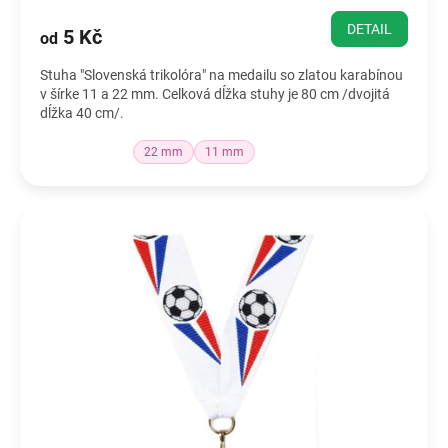
DETAIL
5 Kč
od
Stuha "Slovenská trikolóra" na medailu so zlatou karabínou
v šírke 11 a 22 mm. Celková dĺžka stuhy je 80 cm /dvojitá
dĺžka 40 cm/.
22 mm
11 mm