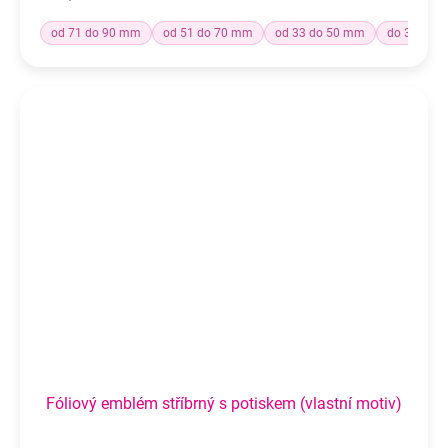
od 71 do 90 mm
od 51 do 70 mm
od 33 do 50 mm
do 32 mm
Fóliový emblém stříbrný s potiskem (vlastní motiv)