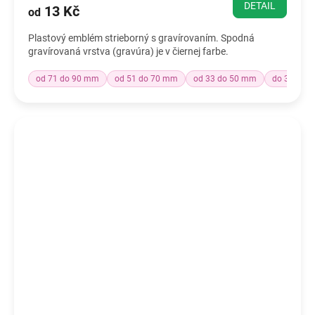
DETAIL
13 Kč
od
Plastový emblém strieborný s gravírovaním. Spodná
gravírovaná vrstva (gravúra) je v čiernej farbe.
od 71 do 90 mm
od 51 do 70 mm
od 33 do 50 mm
do 32 mm