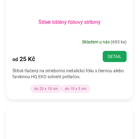
Štítek tištěný fóliový stŕíbrný
Skladem u nás
(
693 ks
)
DETAIL
25 Kč
od
Štítok tlačený na striebornú metalickú fóliu s čiernou alebo
farebnou HQ EKO solvent potlačou.
do 20 x 10 cm
do 10 x 5 cm