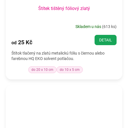
Štítek tištěný fóliový zlatý
Skladem u nás
(
613 ks
)
DETAIL
25 Kč
od
Štítok tlačený na zlatú metalickú fóliu s čiernou alebo
farebnou HQ EKO solvent potlačou.
do 20 x 10 cm
do 10 x 5 cm