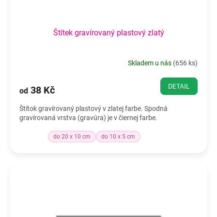
ů
Štítek gravírovaný plastový zlatý
Skladem u nás
(
656 ks
)
DETAIL
38 Kč
od
Štítok gravírovaný plastový v zlatej farbe. Spodná
gravírovaná vrstva (gravúra) je v čiernej farbe.
do 20 x 10 cm
do 10 x 5 cm