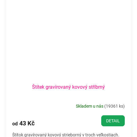
Štítek gravírovaný kovový stříbrný
Skladem u nás
(
19361 ks
)
DETAIL
43 Kč
od
Štítok gravírovaný kovový strieborný v troch veľkostiach.