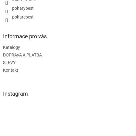
v
poharybest
k
y
poharebest
v
ý
p
Informace pro vás
i
s
Katalogy
u
DOPRAVA A PLATBA
SLEVY
Kontakt
Instagram