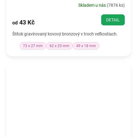
Skladem u nás
(
7876 ks
)
DETAIL
43 Kč
od
Štítok gravírovaný kovový bronzový v troch veľkostiach.
73 x 27 mm
62 x 25 mm
49 x 18 mm