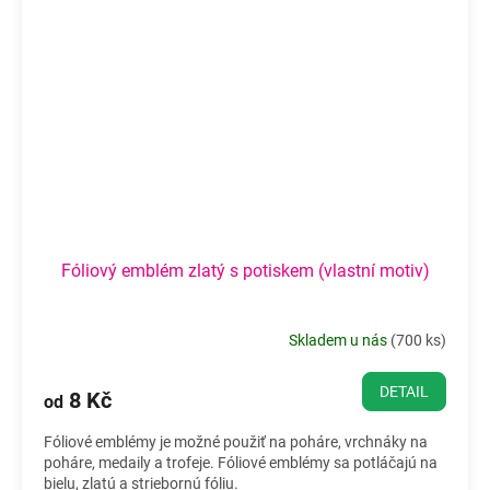
Fóliový emblém zlatý s potiskem (vlastní motiv)
Skladem u nás
(
700 ks
)
DETAIL
8 Kč
od
Fóliové emblémy je možné použiť na poháre, vrchnáky na
poháre, medaily a trofeje. Fóliové emblémy sa potláčajú na
bielu, zlatú a striebornú fóliu.