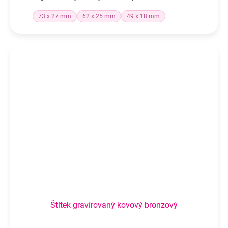
73 x 27 mm
62 x 25 mm
49 x 18 mm
Štítek gravírovaný kovový bronzový