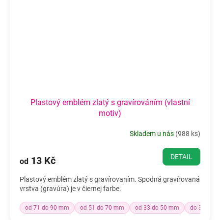
Plastový emblém zlatý s gravírováním (vlastní
motiv)
Skladem u nás
(
988 ks
)
DETAIL
13 Kč
od
Plastový emblém zlatý s gravírovaním. Spodná gravírovaná
vrstva (gravúra) je v čiernej farbe.
od 71 do 90 mm
od 51 do 70 mm
od 33 do 50 mm
do 32 mm