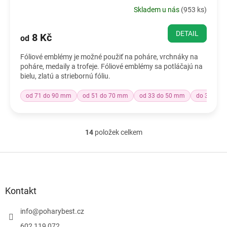
Skladem u nás
(
953 ks
)
DETAIL
8 Kč
od
Fóliové emblémy je možné použiť na poháre, vrchnáky na
poháre, medaily a trofeje. Fóliové emblémy sa potláčajú na
bielu, zlatú a striebornú fóliu.
od 71 do 90 mm
od 51 do 70 mm
od 33 do 50 mm
do 32 mm
14
položek celkem
O
v
l
Z
á
á
d
p
a
a
Kontakt
c
t
í
í
info
@
poharybest.cz
p
r
602 119 072