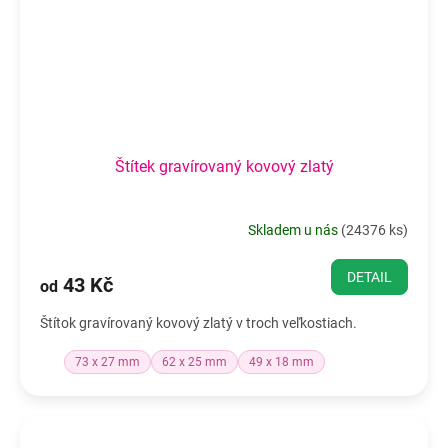
Štítek gravírovaný kovový zlatý
Skladem u nás
(
24376 ks
)
DETAIL
43 Kč
od
Štítok gravírovaný kovový zlatý v troch veľkostiach.
73 x 27 mm
62 x 25 mm
49 x 18 mm