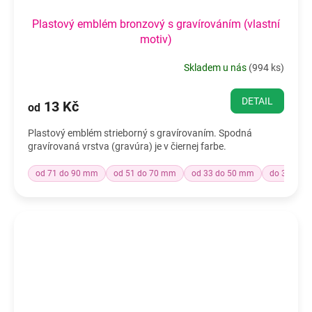
Plastový emblém bronzový s gravírováním (vlastní
motiv)
Skladem u nás
(
994 ks
)
DETAIL
13 Kč
od
Plastový emblém strieborný s gravírovaním. Spodná
gravírovaná vrstva (gravúra) je v čiernej farbe.
od 71 do 90 mm
od 51 do 70 mm
od 33 do 50 mm
do 32 mm