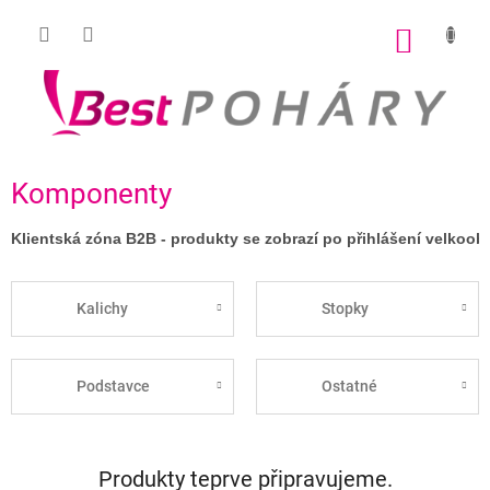
Přejít
na
NÁKUP
obsah
KOŠÍK
Komponenty
Klientská zóna B2B - produkty se zobrazí po přihlášení velkoo
Kalichy
Stopky
Podstavce
Ostatné
Produkty teprve připravujeme.