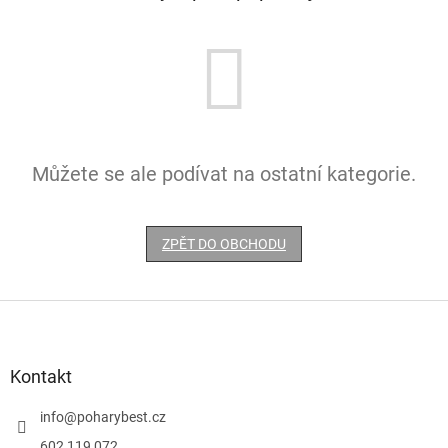
Můžete se ale podívat na ostatní kategorie.
ZPĚT DO OBCHODU
Z
á
p
a
Kontakt
t
í
info
@
poharybest.cz
602 119 072