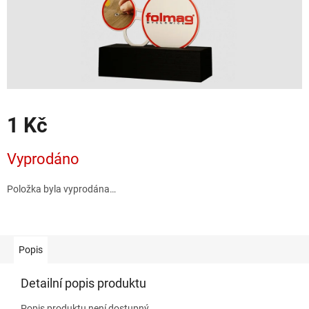
1 Kč
Měrná
Vyprodáno
cena:
Položka byla vyprodána…
Popis
Detailní popis produktu
Popis produktu není dostupný