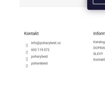
Z
á
p
a
t
Kontakt
Infor
í
Katalog
info
@
poharybest.cz
DOPRAV
602 119 072
SLEVY
poharybest
Kontakt
poharebest