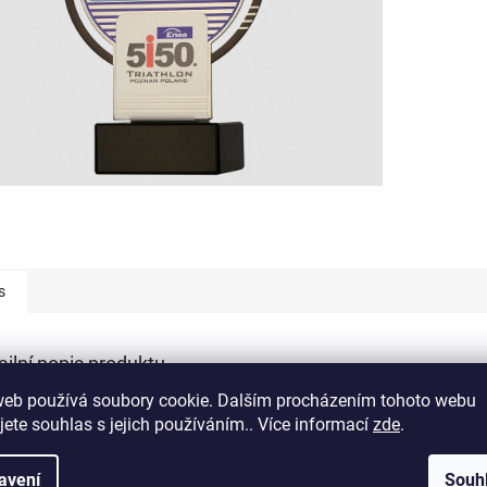
s
ailní popis produktu
web používá soubory cookie. Dalším procházením tohoto webu
s produktu není dostupný
jete souhlas s jejich používáním.. Více informací
zde
.
avení
Souh