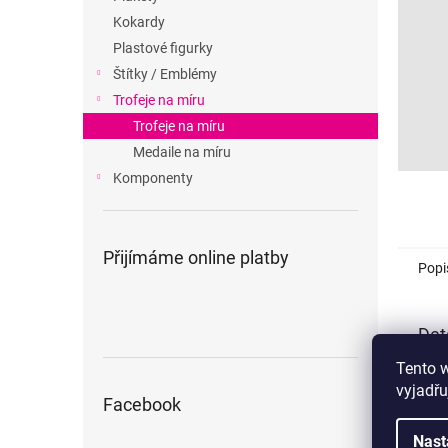
n
Kokardy
e
Plastové figurky
l
Štítky / Emblémy
Trofeje na míru
Trofeje na míru
Medaile na míru
Komponenty
Přijímáme online platby
Popi
Det
Tento 
Popi
vyjadřu
Facebook
Nast