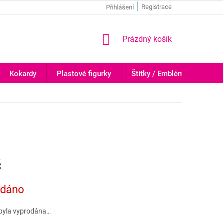
Registrace
Přihlášení
NÁKUPNÍ
Prázdný košík
KOŠÍK
Kokardy
Plastové figurky
Štítky / Emblémy
Trof
č
odáno
byla vyprodána…