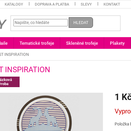
KATALOGY
DOPRAVA A PLATBA
SLEVY
KONTAKT
HLEDAT
aile
Tematické trofeje
Skleněné trofeje
Plakety
ST INSPIRATION
T INSPIRATION
ázková
ýroba
1 K
Měrná
Vypr
cena:
Položka 