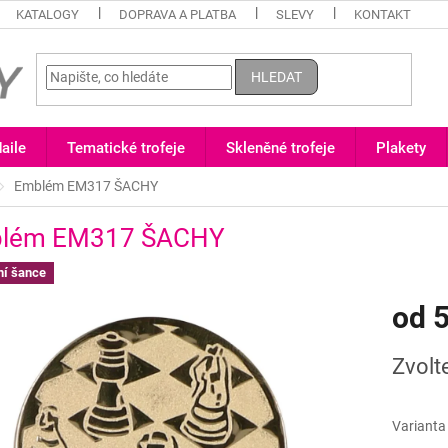
KATALOGY
DOPRAVA A PLATBA
SLEVY
KONTAKT
HLEDAT
aile
Tematické trofeje
Skleněné trofeje
Plakety
Emblém EM317 ŠACHY
lém EM317 ŠACHY
ní šance
od
5
Měrná
Zvolt
cena:
Varianta