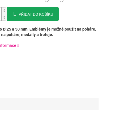
PŘIDAT DO KOŠÍKU
 Ø 25 a 50 mm. Emblémy je možné použiť na poháre,
 na poháre, medaily a trofeje.
informace