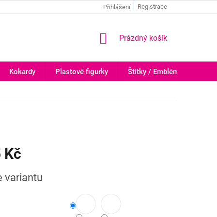
Registrace
Přihlášení
NÁKUPNÍ
Prázdný košík
KOŠÍK
Kokardy
Plastové figurky
Štítky / Emblémy
Trof
 Kč
e variantu