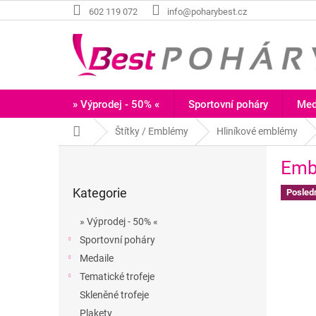
Přejít
602 119 072
info@poharybest.cz
na
obsah
» Výprodej - 50% «
Sportovní poháry
Med
Domů
Štítky / Emblémy
Hliníkové emblémy
P
Emb
o
Přeskočit
s
Kategorie
kategorie
Posled
t
r
» Výprodej - 50% «
a
Sportovní poháry
n
Medaile
n
í
Tematické trofeje
p
Skleněné trofeje
a
Plakety