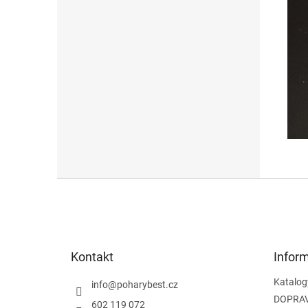
Z
á
p
a
t
Kontakt
Infor
í
Katalog
info
@
poharybest.cz
DOPRAV
602 119 072