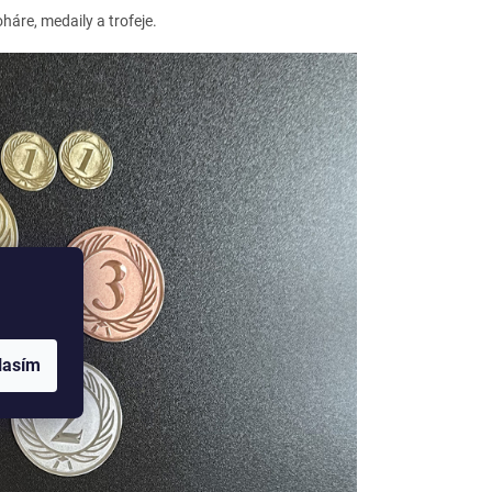
áre, medaily a trofeje.
lasím