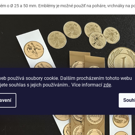
ém o Ø 25 a 50 mm. Emblémy je možné použiť na poháre, vrchnáky na poh
web používá soubory cookie. Dalším procházením tohoto webu
jete souhlas s jejich používáním.. Více informací
zde
.
avení
Souh