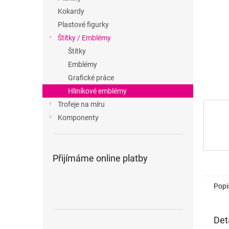
n
Kokardy
e
Plastové figurky
l
Štítky / Emblémy
Štítky
Emblémy
Grafické práce
Hliníkové emblémy
Trofeje na míru
Komponenty
Přijímáme online platby
Popi
Det