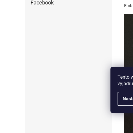
Facebook
Embl
Tento 
vyjadřu
Nast