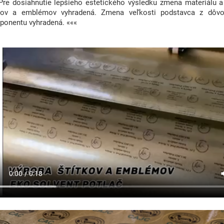
Pre dosiahnutie lepšieho estetického výsledku zmena materiálu a
tkov a emblémov vyhradená. Zmena veľkosti podstavca z dôvo
onentu vyhradená. «««