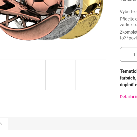
Vyberte s
Přidejte
zadní st
Zkomple
to? *pov
Tematic
farbách,
doplniť
Detailní 
s