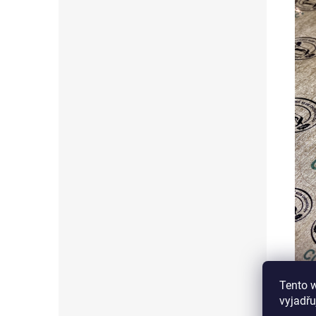
Tento 
vyjadřu