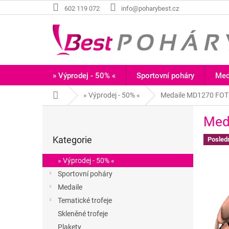
Přejít
602 119 072
info@poharybest.cz
na
obsah
» Výprodej - 50% «
Sportovní poháry
Med
Domů
» Výprodej - 50% «
Medaile MD1270 FOT
P
Med
o
Přeskočit
s
Kategorie
kategorie
Posled
t
r
» Výprodej - 50% «
a
Sportovní poháry
n
Medaile
n
í
Tematické trofeje
p
Skleněné trofeje
a
Plakety