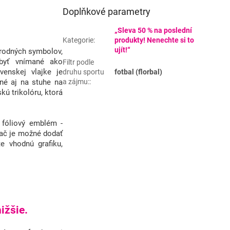
Doplňkové parametry
„Sleva 50 % na poslední
Kategorie
:
produkty! Nenechte si to
ujít!“
národných symbolov,
 byť vnímané ako
Filtr podle
enskej vlajke je
druhu sportu
fotbal (florbal)
né aj na stuhe na
a zájmu:
:
kú trikolóru, ktorá
óliový emblém -
ač je možné dodať
e vhodnú grafiku,
ižšie.