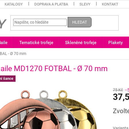
KATALOGY
DOPRAVA A PLATBA
SLEVY
KONTAKT
HLEDAT
aile
Tematické trofeje
Skleněné trofeje
Plakety
BAL - Ø 70 mm
aile MD1270 FOTBAL - Ø 70 mm
ní šance
75 Kč
–
37,
Měrná
Zvolt
cena:
Varianta