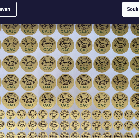
avení
Souh