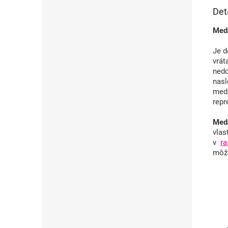
Det
Meda
Je d
vrá
ned
nasl
meda
repr
Meda
vlas
v
r
môže