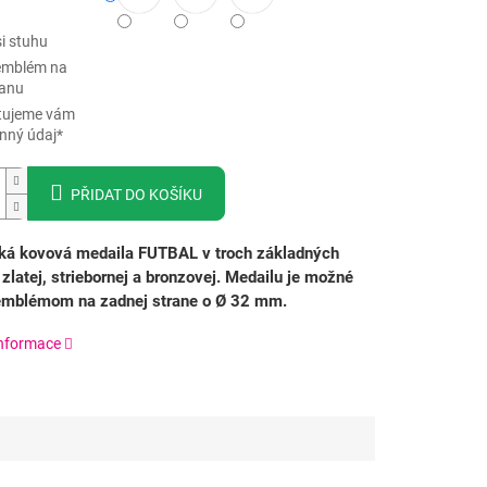
i stuhu
 emblém na
ranu
tujeme vám
inný údaj*
PŘIDAT DO KOŠÍKU
ká kovová medaila FUTBAL v troch základných
 zlatej, striebornej a bronzovej.
Medailu je možné
 emblémom na zadnej strane o Ø 32 mm.
informace