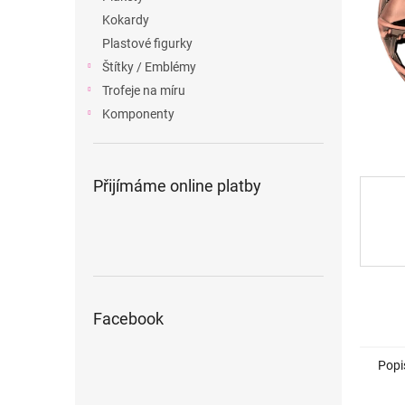
n
Kokardy
e
Plastové figurky
l
Štítky / Emblémy
Trofeje na míru
Komponenty
Přijímáme online platby
Facebook
Popi