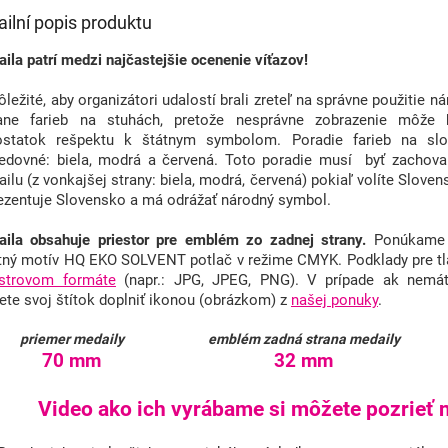
ailní popis produktu
ila patrí medzi najčastejšie ocenenie víťazov!
ôležité, aby organizátori udalostí brali zreteľ na správne použitie 
tane farieb na stuhách, pretože nesprávne zobrazenie môže
ostatok rešpektu k štátnym symbolom. Poradie farieb na slov
edovné: biela, modrá a červená. Toto poradie musí byť zachova
ilu (z vonkajšej strany: biela, modrá, červená) pokiaľ volíte Slovens
ezentuje Slovensko a má odrážať národný symbol.
ila obsahuje priestor pre emblém zo zadnej strany.
Ponúkame f
tný motív HQ EKO SOLVENT potlač v režime CMYK. Podklady pre tl
astrovom formáte
(napr.: JPG, JPEG, PNG). V prípade ak nemát
te svoj štítok doplniť ikonou (obrázkom) z
našej ponuky
.
priemer medaily
emblém zadná strana medaily
70 mm
32 mm
Video ako ich vyrábame si môžete pozrieť n