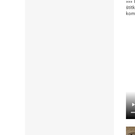
»»» 
ští
komp