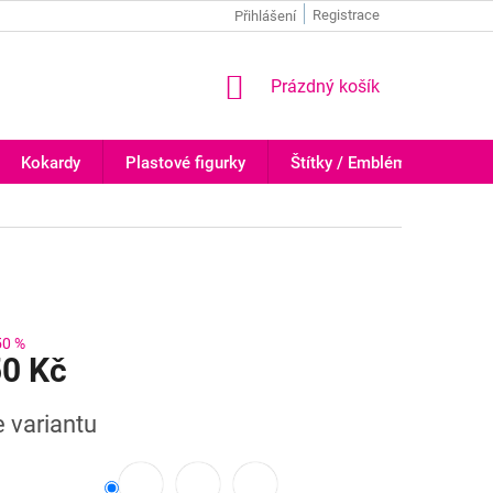
Registrace
Přihlášení
NÁKUPNÍ
Prázdný košík
KOŠÍK
Kokardy
Plastové figurky
Štítky / Emblémy
Trof
50 %
50 Kč
e variantu