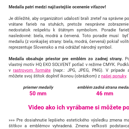
Medaila patrí medzi najčastejšie ocenenie víťazov!
Je dôležité, aby organizátori udalostí brali zreteľ na správne 
vrátane farieb na stuhách, pretože nesprávne zobraze
nedostatok rešpektu k štátnym symbolom. Poradie farieb
nasledovné: biela, modrá a červená. Toto poradie musí byť
medailu (z vonkajšej strany: biela, modrá, červená) pokiaľ volít
reprezentuje Slovensko a má odrážať národný symbol.
Medaila obsahuje priestor pre emblém zo zadnej strany.
Po
vlastný motív HQ EKO SOLVENT potlač v režime CMYK. Podkla
v
rastrovom formáte
(napr.: JPG, JPEG, PNG). V prípade 
môžete svoj štítok doplniť ikonou (obrázkom) z
našej ponuky
.
priemer medaily
emblém zadná strana medai
50 mm
46 mm
Video ako ich vyrábame si môžete poz
»»» Pre dosiahnutie lepšieho estetického výsledku zmena mat
štítkov a emblémov vyhradená. Zmena veľkosti podstavc