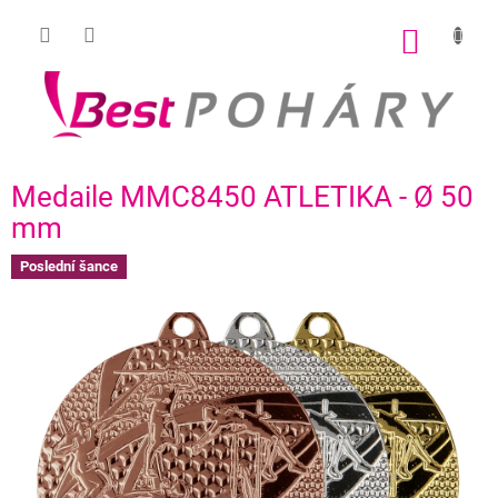
Přejít
na
NÁKUP
obsah
KOŠÍK
Medaile MMC8450 ATLETIKA - Ø 50
mm
Poslední šance