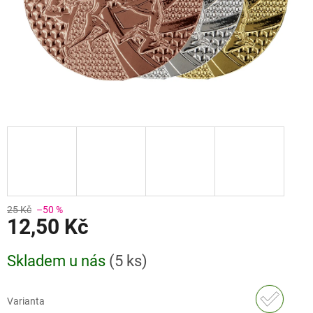
25 Kč
–50 %
12,50 Kč
Měrná
Skladem u nás
(
5 ks
)
cena:
Varianta