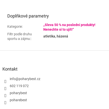
Doplňkové parametry
„Sleva 50 % na poslední produkty!
Kategorie
:
Nenechte si to ujít!“
Filtr podle druhu
atletika, házená
sportu a zájmu:
:
Z
á
p
a
Kontakt
t
í
info
@
poharybest.cz
602 119 072
poharybest
poharebest