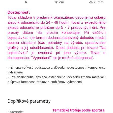
A
18 cm
24 x mm
Dostupnosť:
Tovar skladom v predajni k okamžitému osobnému odberu
alebo k odosielaniu do 24 - 48 hodín. Tovar z expedičného
skladu odosielame približne do 5 - 7 pracovných dní. Pre
presný dátum nás prosím kontaktujte. Pri väčších
objednávkach je termín dodania stanovený dohodou medzi
oboma stranami (čas potrebný na výrobu, spracovanie
grafiky a jej odsúhlasenie).
Doba dodania pri tovare "Na
objednávku" je uvedená pri jeho výbere. Tovar s
dostupnosťou "Vypredané" nie je možné doobjednať.
» Zmena veľkosti podstavca z dôvodu nedostupnosti komponentu
vyhradená.
» Pre dosiahnutie lepšieho estetického výsledku zmena materiálu
a úprava farebnosti štítkov a emblémov vyhradená.
Doplňkové parametry
Tematické trofeje podle sportu a
Kategorie
: