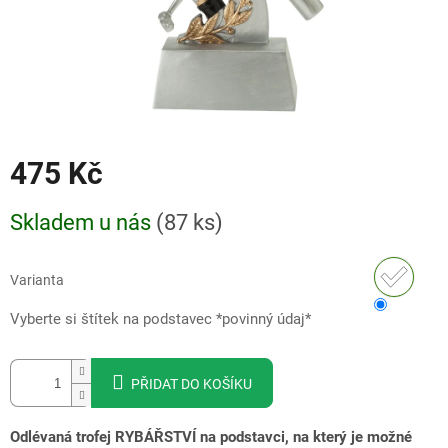
475 Kč
Měrná
Skladem u nás
(
87 ks
)
cena:
Varianta
Vyberte si štítek na podstavec *povinný údaj*
PŘIDAT DO KOŠÍKU
Odlévaná trofej RYBÁŘSTVÍ na podstavci, na který je možné