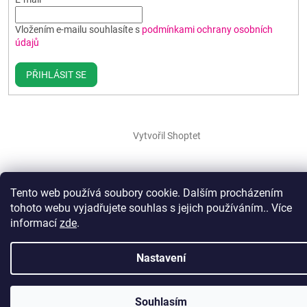
Vložením e-mailu souhlasíte s
podmínkami ochrany osobních
údajů
PŘIHLÁSIT SE
Vytvořil Shoptet
Copyright 2026
Poháry BEST
. Všechna práva vyhrazena.
Upravit
nastavení cookies
Tento web používá soubory cookie. Dalším procházením
tohoto webu vyjadřujete souhlas s jejich používáním.. Více
informací
zde
.
Nastavení
Souhlasím