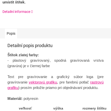
umístit štítek.
Detailní informace
Popis
Detailní popis produktu
Štítok zlatej farby:
- plastový gravírovaný, spodná gravírovaná vrstva
(gravúra) je v čiernej farbe
Text pre gravírovanie a grafický súbor loga (pre
gravírovanie
vektorovú grafiku
, pre farebnú potlač
rastrovú
grafiku
) prosím priložte priamo pri objednávaní produktu.
Materiál:
polyresin
veľkosť
výška
rozmery štítku