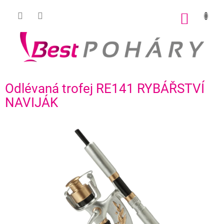
Přejít
na
NÁKUP
obsah
KOŠÍK
Odlévaná trofej RE141 RYBÁŘSTVÍ
NAVIJÁK