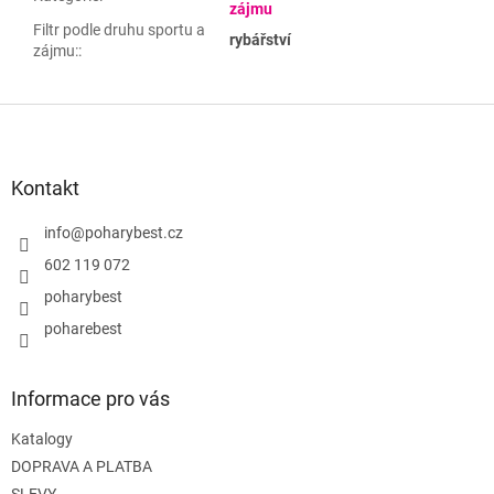
zájmu
Filtr podle druhu sportu a
rybářství
zájmu:
:
Z
á
p
a
Kontakt
t
í
info
@
poharybest.cz
602 119 072
poharybest
poharebest
Informace pro vás
Katalogy
DOPRAVA A PLATBA