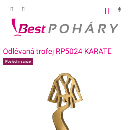
Přejít
na
NÁKUP
obsah
KOŠÍK
Odlévaná trofej RP5024 KARATE
Poslední šance