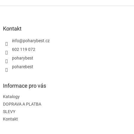
Z
á
p
a
Kontakt
t
í
info
@
poharybest.cz
602 119 072
poharybest
poharebest
Informace pro vás
Katalogy
DOPRAVA A PLATBA
SLEVY
Kontakt