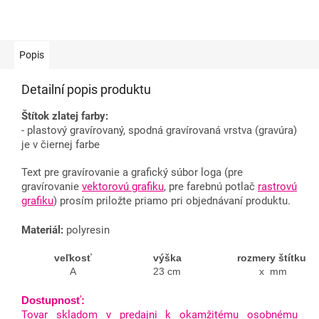
Popis
Detailní popis produktu
Štítok zlatej farby:
- plastový gravírovaný, spodná gravírovaná vrstva (gravúra)
je v čiernej farbe
Text pre gravírovanie a grafický súbor loga (pre
gravírovanie
vektorovú grafiku
, pre farebnú potlač
rastrovú
grafiku
) prosím priložte priamo pri objednávaní produktu.
Materiál:
polyresin
veľkosť
výška
rozmery štítku
A
23 cm
x mm
Dostupnosť:
Tovar skladom v predajni k okamžitému osobnému