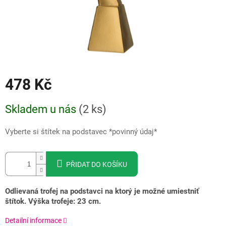
478 Kč
Měrná
Skladem u nás
(
2 ks
)
cena:
Vyberte si štítek na podstavec *povinný údaj*
PŘIDAT DO KOŠÍKU
Odlievaná trofej na podstavci na ktorý je možné umiestniť
štítok. Výška trofeje: 23 cm.
Detailní informace