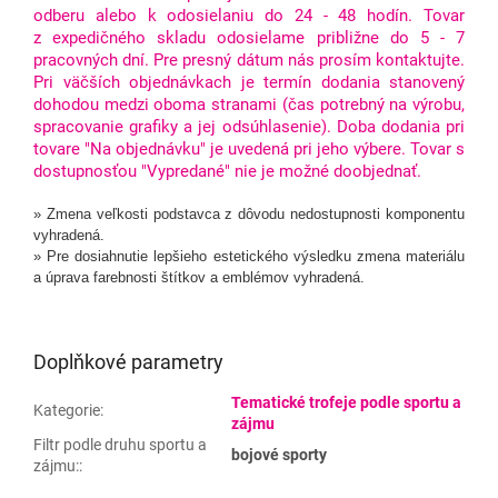
odberu alebo k odosielaniu do 24 - 48 hodín. Tovar
z expedičného skladu odosielame približne do 5 - 7
pracovných dní. Pre presný dátum nás prosím kontaktujte.
Pri väčších objednávkach je termín dodania stanovený
dohodou medzi oboma stranami (čas potrebný na výrobu,
spracovanie grafiky a jej odsúhlasenie).
Doba dodania pri
tovare "Na objednávku" je uvedená pri jeho výbere. Tovar s
dostupnosťou "Vypredané" nie je možné doobjednať.
» Zmena veľkosti podstavca z dôvodu nedostupnosti komponentu
vyhradená.
» Pre dosiahnutie lepšieho estetického výsledku zmena materiálu
a úprava farebnosti štítkov a emblémov vyhradená.
Doplňkové parametry
Tematické trofeje podle sportu a
Kategorie
:
zájmu
Filtr podle druhu sportu a
bojové sporty
zájmu:
: