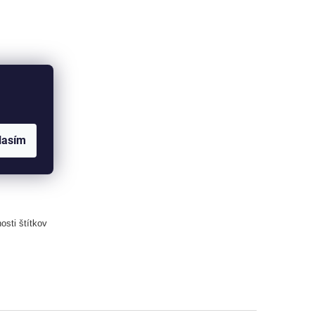
dosielaniu
e do 5 - 7
i väčších
lasím
anami (čas
odania pri
tupnosťou
osti štítkov