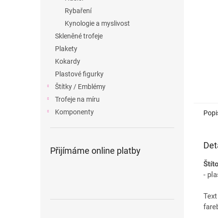
n
Rybaření
e
Kynologie a myslivost
l
Skleněné trofeje
Plakety
Kokardy
Plastové figurky
Štítky / Emblémy
Trofeje na míru
Komponenty
Popi
Det
Přijímáme online platby
Štít
- pl
Text
fare