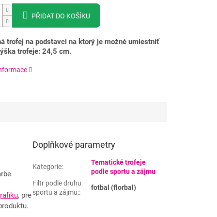
PŘIDAT DO KOŠÍKU
á trofej na podstavci na ktorý je možné umiestniť
Výška trofeje: 24,5 cm.
informace
Doplňkové parametry
Tematické trofeje
Kategorie
:
podle sportu a zájmu
arbe
Filtr podle druhu
fotbal (florbal)
sportu a zájmu:
:
rafiku
, pre
produktu.