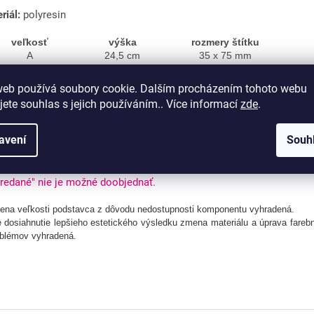
riál:
polyresin
veľkosť
výška
rozmery štítku
A
24,5 cm
35 x 75 mm
tupnosť:
web používá soubory cookie. Dalším procházením tohoto webu
r skladom v predajni k okamžitému osobnému odberu alebo k o
jete souhlas s jejich používáním.. Více informací
zde
.
4 - 48 hodín. Tovar z expedičného skladu odosielame približn
covných dní. Pre presný dátum nás prosím kontaktujte. Pr
avení
Souh
dnávkach je termín dodania stanovený dohodou medzi oboma str
ebný na výrobu, spracovanie grafiky a jej odsúhlasenie).
Doba d
are "Na objednávku" je uvedená pri jeho výbere. Tovar s dos
redané" nie je možné doobjednať.
ena veľkosti podstavca z dôvodu nedostupnosti komponentu vyhradená.
 dosiahnutie lepšieho estetického výsledku zmena materiálu a úprava farebn
blémov vyhradená.