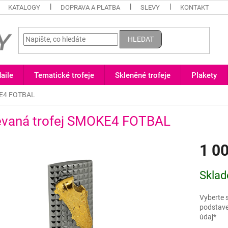
KATALOGY
DOPRAVA A PLATBA
SLEVY
KONTAKT
HLEDAT
aile
Tematické trofeje
Skleněné trofeje
Plakety
KE4 FOTBAL
évaná trofej SMOKE4 FOTBAL
1 0
Měrná
Sklad
cena:
Vyberte s
podstave
údaj*