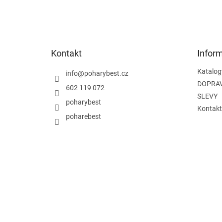
Z
á
p
a
t
Kontakt
Infor
í
Katalog
info
@
poharybest.cz
DOPRAV
602 119 072
SLEVY
poharybest
Kontakt
poharebest