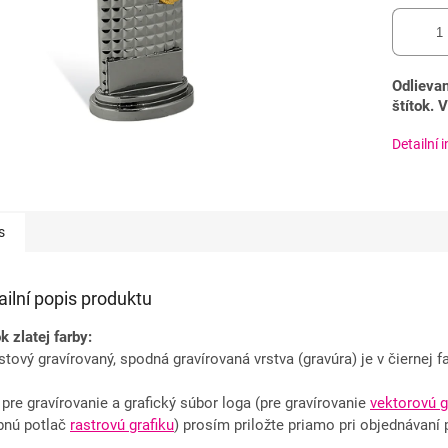
Odlievan
štítok. 
Detailní 
s
ailní popis produktu
ok zlatej farby:
astový gravírovaný, spodná gravírovaná vrstva (gravúra) je v čiernej f
 pre gravírovanie a grafický súbor loga (pre gravírovanie
vektorovú g
bnú potlač
rastrovú grafiku
) prosím priložte priamo pri objednávaní 