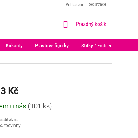
Registrace
Přihlášení
NÁKUPNÍ
Prázdný košík
KOŠÍK
Kokardy
Plastové figurky
Štítky / Emblémy
Trof
03 Kč
em u nás
(
101 ks
)
i štítek na
c *povinný