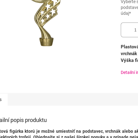
Vyberte s
podstave
údaj*
Plastová
vrchnák 
Výška fi
Detailní 
s
ailní popis produktu
tová figúrka ktorú je možné umiestniť na podstavec, vrchnák alebo a
iektorých trofejí.
Objednajte si z našej širokej ponuky a v prípade nej