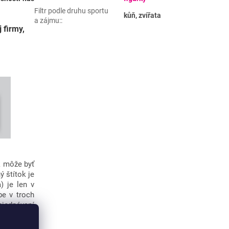
Filtr podle druhu sportu
kůň, zvířata
a zájmu:
:
 firmy,
k môže byť
 štítok je
) je len v
be v troch
bjednávaní