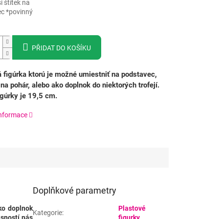
i štítek na
c *povinný
PŘIDAT DO KOŠÍKU
 figúrka ktorú je možné umiestniť na podstavec,
na pohár, alebo ako doplnok do niektorých trofejí.
gúrky je 19,5 cm.
informace
Doplňkové parametry
ko doplnok
Plastové
Kategorie
:
asností nás
figurky