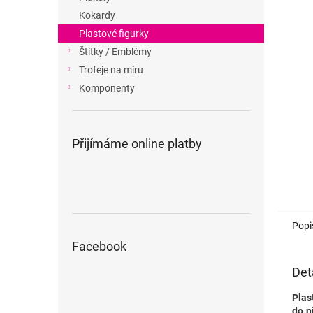
n
Kokardy
e
Plastové figurky
l
Štítky / Emblémy
Trofeje na míru
Komponenty
Přijímáme online platby
Popi
Facebook
Det
Plas
do n