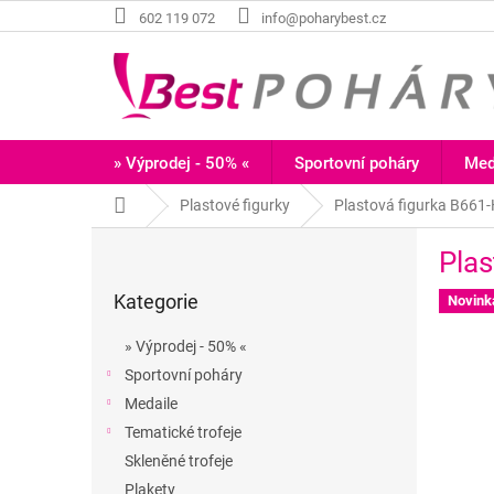
Přejít
602 119 072
info@poharybest.cz
na
obsah
» Výprodej - 50% «
Sportovní poháry
Med
Domů
Plastové figurky
Plastová figurka B66
P
Pla
o
Přeskočit
s
Kategorie
kategorie
Novink
t
r
» Výprodej - 50% «
a
Sportovní poháry
n
Medaile
n
í
Tematické trofeje
p
Skleněné trofeje
a
Plakety