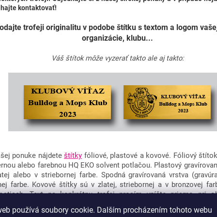
hajte kontaktovať!
odajte trofeji originalitu v podobe štítku s textom a logom vašej
organizácie, klubu...
Váš štítok môže vyzerať takto ale aj takto:
šej ponuke nájdete
štítky
fóliové, plastové a kovové. Fóliový štíto
ernou alebo farebnou HQ EKO solvent potlačou. Plastový gravírovaný
atej alebo v striebornej farbe. Spodná gravírovaná vrstva (gravúra
nej farbe. Kovové štítky sú v zlatej, striebornej a v bronzovej far
ostiach. Text na konkrétnu trofej prosím vpíšte priamo pri o
uktu!
web používá soubory cookie. Dalším procházením tohoto webu