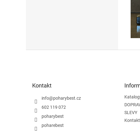
Z
á
p
a
t
Kontakt
Infor
í
Katalog
info
@
poharybest.cz
DOPRAV
602 119 072
SLEVY
poharybest
Kontakt
poharebest