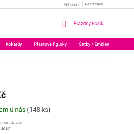
Registrace
Přihlášení
NÁKUPNÍ
Prázdný košík
KOŠÍK
Kokardy
Plastové figurky
Štítky / Emblémy
Trof
Kč
em u nás
(
148 ks
)
si podstavec
 údaj*