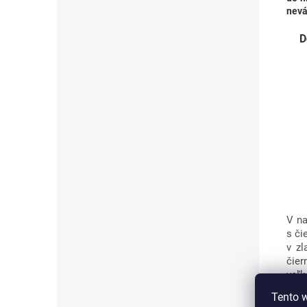
nevá
D
V na
s či
v zl
čier
veľk
prod
Tento 