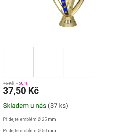
75 Kč
–50 %
37,50 Kč
Měrná
Skladem u nás
(
37 ks
)
cena:
Přidejte emblém Ø 25 mm
Přidejte emblém Ø 50 mm