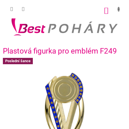
Přejít
na
NÁKUP
obsah
KOŠÍK
Plastová figurka pro emblém F249
Poslední šance