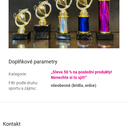
Doplňkové parametry
„Sleva 50 % na poslední produkty!
Kategorie
:
Nenechte si to ujít!“
Filtr podle druhu
všeobecné (krídla, srdce)
sportu a zájmu:
:
Z
á
p
a
Kontakt