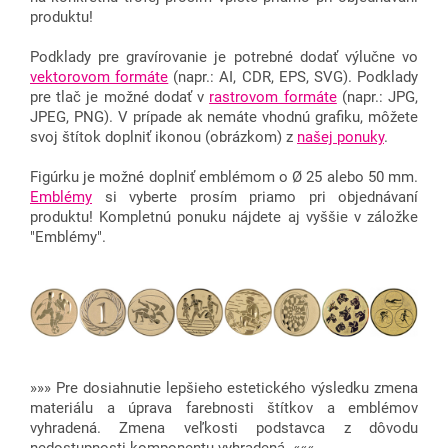
produktu!
Podklady pre gravírovanie je potrebné dodať výlučne vo
vektorovom formáte
(napr.: AI, CDR, EPS, SVG). Podklady
pre tlač je možné dodať v
rastrovom formáte
(napr.: JPG,
JPEG, PNG). V prípade ak nemáte vhodnú grafiku, môžete
svoj štítok doplniť ikonou (obrázkom) z
našej ponuky
.
F
igúrku j
e možné doplniť emblémom o Ø 25 alebo 50 mm.
Emblémy
si vyberte prosím priamo pri objednávaní
produktu! Kompletnú ponuku nájdete aj vyššie v záložke
"Emblémy".
»»» Pre dosiahnutie lepšieho estetického výsledku zmena
materiálu a úprava farebnosti štítkov a emblémov
vyhradená. Zmena veľkosti podstavca z dôvodu