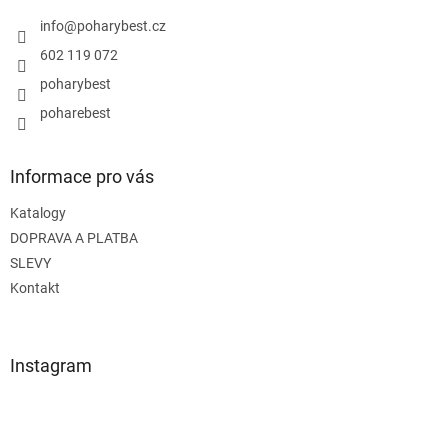
t
í
info
@
poharybest.cz
602 119 072
poharybest
poharebest
Informace pro vás
Katalogy
DOPRAVA A PLATBA
SLEVY
Kontakt
Instagram