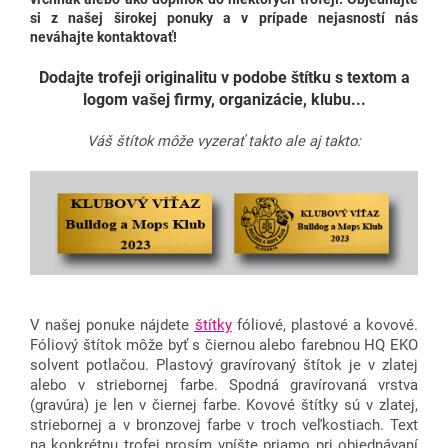
si z našej širokej ponuky a v prípade nejasností nás
neváhajte kontaktovať!
Dodajte trofeji originalitu v podobe štítku s textom a
logom vašej firmy, organizácie, klubu...
Váš štítok môže vyzerať takto ale aj takto:
V našej ponuke nájdete
štítky
fóliové, plastové a kovové.
Fóliový štítok môže byť s čiernou alebo farebnou HQ EKO
solvent potlačou. Plastový gravírovaný štítok je v zlatej
alebo v striebornej farbe. Spodná gravírovaná vrstva
(gravúra) je len v čiernej farbe. Kovové štítky sú v zlatej,
striebornej a v bronzovej farbe v troch veľkostiach. Text
na konkrétnu trofej prosím vpíšte priamo pri objednávaní