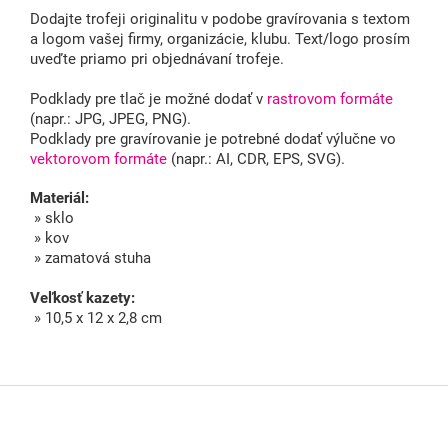
Dodajte trofeji originalitu v podobe gravírovania s textom
a logom vašej firmy, organizácie, klubu. Text/logo prosím
uveďte priamo pri objednávaní trofeje.
Podklady pre tlač je možné dodať v
rastrovom formáte
(napr.: JPG, JPEG, PNG).
Podklady pre gravírovanie je potrebné dodať výlučne vo
vektorovom formáte
(napr.: AI, CDR, EPS, SVG).
Materiál:
» sklo
» kov
» zamatová stuha
Veľkosť kazety:
» 10,5 x 12 x 2,8 cm
Z
á
p