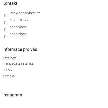
a
Kontakt
t
í
info
@
poharybest.cz
602 119 072
poharybest
poharebest
Informace pro vás
Katalogy
DOPRAVA A PLATBA
SLEVY
Kontakt
Instagram