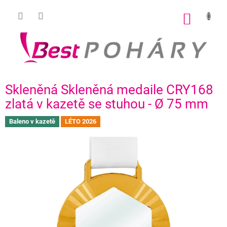
Přejít
na
NÁKUP
obsah
KOŠÍK
Skleněná Skleněná medaile CRY168
zlatá v kazetě se stuhou - Ø 75 mm
Baleno v kazetě
LÉTO 2026