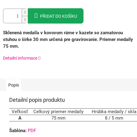
PŘIDAT DO KOŠÍKU
Sklenená medaila v kovovom ráme v kazete so zamatovou
stuhou o šírke 30 mm určená pre gravírovanie. Priemer medaily
75 mm.
Detailní informace
Popis
Detailní popis produktu
Veľkosť
Celkový priemer medaily
Hrúbka medaily / skla
A
75 mm
8 / 5 mm
Šablóna:
PDF