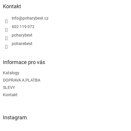
a
Kontakt
t
í
info
@
poharybest.cz
602 119 072
poharybest
poharebest
Informace pro vás
Katalogy
DOPRAVA A PLATBA
SLEVY
Kontakt
Instagram