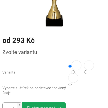
od
293 Kč
Měrná
Zvolte variantu
cena:
Varianta
Vyberte si štítek na podstavec *povinný
údaj*