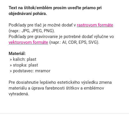
Text na štítok/emblém prosím uveďte priamo pri
objednávaní pohára.
Podklady pre tlač je možné dodať v
rastrovom formáte
(napr.: JPG, JPEG, PNG).
Podklady pre gravírovanie je potrebné dodať výlučne vo
vektorovom formáte
(napr.: AI, CDR, EPS, SVG).
Materiál:
» kalich: plast
» stopka: plast
» podstavec: mramor
Pre dosiahnutie lepšieho estetického výsledku zmena
materiálu a úprava farebnosti štítkov a emblémov
vyhradená.
Z
á
p