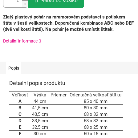
PŘIDAT DO KOŠÍKU
Zlatý plastový pohár na mramorovém podstavci s potiskem
štítu v šesti velikostech. Doporučená kombinace ABC nebo DEF
(dvě velikosti štítů). Na pohár je možné umístit štítek.
Detailní informace
Popis
Detailní popis produktu
Veľkosť
Výška
Priemer
Orientačná veľkosť štítku
A
44 cm
85 x 40 mm
B
41,5 cm
80 x 30 mm
C
40,5 cm
68 x 32 mm
D
33,5 cm
68 x 32 mm
E
32,5 cm
68 x 25 mm
F
30 cm
60 x 15 mm