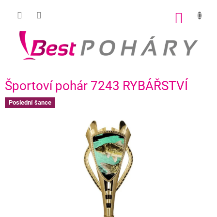
Přejít
na
NÁKUP
obsah
KOŠÍK
Športoví pohár 7243 RYBÁŘSTVÍ
Poslední šance