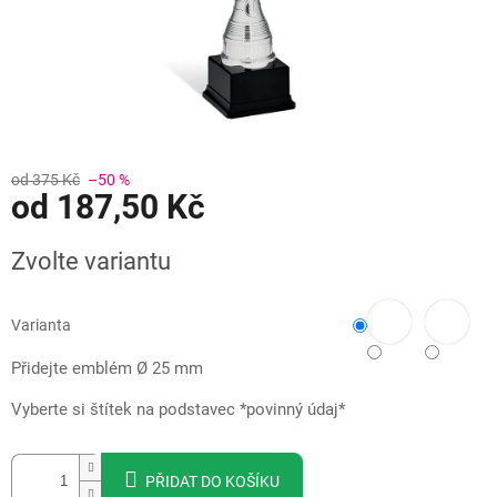
od 375 Kč
–50 %
od
187,50 Kč
Měrná
Zvolte variantu
cena:
Varianta
Přidejte emblém Ø 25 mm
Vyberte si štítek na podstavec *povinný údaj*
PŘIDAT DO KOŠÍKU