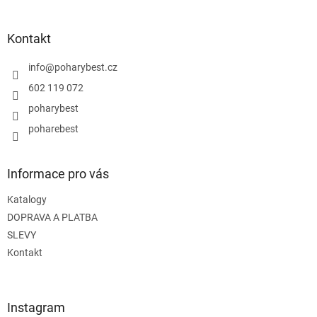
á
p
a
Kontakt
t
í
info
@
poharybest.cz
602 119 072
poharybest
poharebest
Informace pro vás
Katalogy
DOPRAVA A PLATBA
SLEVY
Kontakt
Instagram