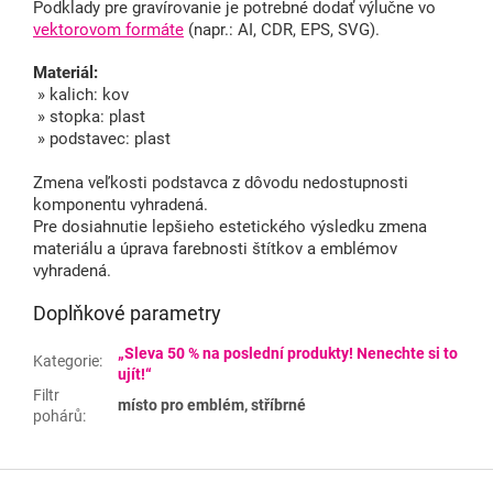
Podklady pre gravírovanie je potrebné dodať výlučne vo
vektorovom formáte
(napr.: AI, CDR, EPS, SVG).
Materiál:
» kalich: kov
» stopka: plast
» podstavec: plast
Zmena veľkosti podstavca z dôvodu nedostupnosti
komponentu vyhradená.
Pre dosiahnutie lepšieho estetického výsledku zmena
materiálu a úprava farebnosti štítkov a emblémov
vyhradená.
Doplňkové parametry
„Sleva 50 % na poslední produkty! Nenechte si to
Kategorie
:
ujít!“
Filtr
místo pro emblém, stříbrné
pohárů
:
Z