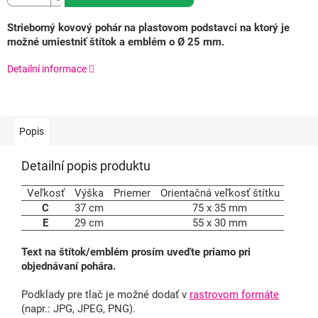
Strieborný kovový pohár na plastovom podstavci na ktorý je
možné umiestniť štítok a emblém o Ø 25 mm.
Detailní informace
Popis
Detailní popis produktu
Veľkosť
Výška
Priemer
Orientačná veľkosť štítku
C
37 cm
75 x 35 mm
E
29 cm
55 x 30 mm
Text na štítok/emblém prosím uveďte priamo pri
objednávaní pohára.
Podklady pre tlač je možné dodať v
rastrovom formáte
(napr.: JPG, JPEG, PNG).