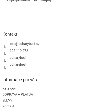
Z
á
p
a
Kontakt
t
í
info
@
poharybest.cz
602 119 072
poharybest
poharebest
Informace pro vás
Katalogy
DOPRAVA A PLATBA
SLEVY
Kontakt