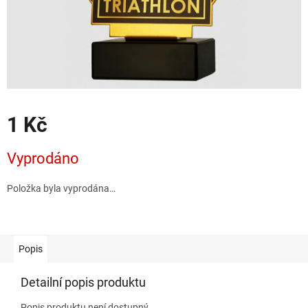
1 Kč
Měrná
Vyprodáno
cena:
Položka byla vyprodána…
Popis
Detailní popis produktu
Popis produktu není dostupný