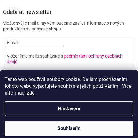
Odebírat newsletter
Vložte svůj e-mail a my vám budeme zasílat informace o nových
produktech na našem e-shopu.
E-mail
Vložením e-mailu souhlasíte s
podmínkami ochrany osobních
údajů
PŘIHLÁSIT SE
Tento web používá soubory cookie. Dalším procházením
tohoto webu vyjadřujete souhlas s jejich používáním.. Více
informací
zde
.
Vytvořil Shoptet
Nastavení
Copyright 2026
Poháry BEST
. Všechna práva vyhrazena.
Upravit
Souhlasím
nastavení cookies