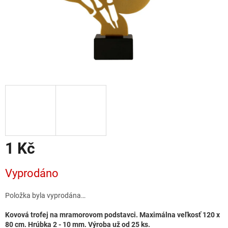
1 Kč
Měrná
Vyprodáno
cena:
Položka byla vyprodána…
Kovová trofej na mramorovom podstavci. Maximálna veľkosť 120 x
80 cm. Hrúbka 2 - 10 mm. Výroba už od 25 ks.