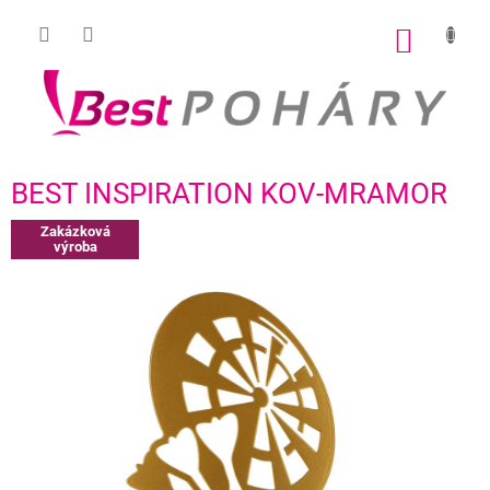
Přejít
na
NÁKUP
obsah
KOŠÍK
BEST INSPIRATION KOV-MRAMOR
Zakázková
výroba