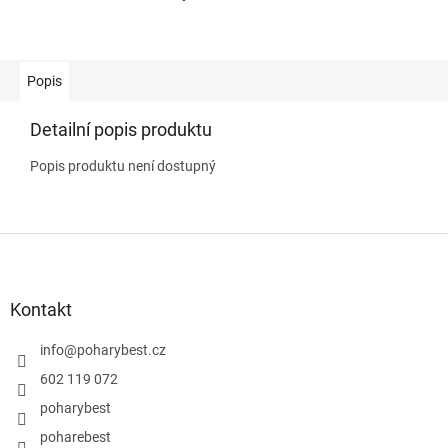
Popis
Detailní popis produktu
Popis produktu není dostupný
Z
á
p
a
Kontakt
t
í
info
@
poharybest.cz
602 119 072
poharybest
poharebest