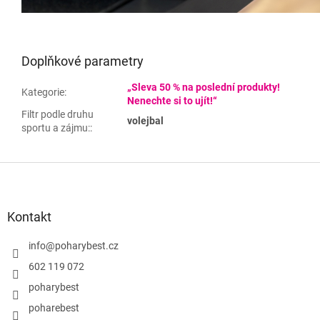
Doplňkové parametry
„Sleva 50 % na poslední produkty!
Kategorie
:
Nenechte si to ujít!“
Filtr podle druhu
volejbal
sportu a zájmu:
:
Z
á
p
a
Kontakt
t
í
info
@
poharybest.cz
602 119 072
poharybest
poharebest