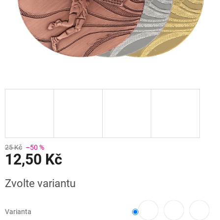
25 Kč
–50 %
12,50 Kč
Měrná
Zvolte variantu
cena:
Varianta