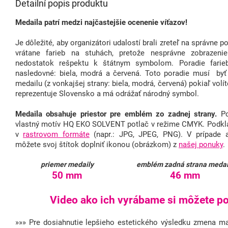
Detailní popis produktu
Medaila patrí medzi najčastejšie ocenenie víťazov!
Je dôležité, aby organizátori udalostí brali zreteľ na správne 
vrátane farieb na stuhách, pretože nesprávne zobraze
nedostatok rešpektu k štátnym symbolom. Poradie farieb
nasledovné: biela, modrá a červená. Toto poradie musí byť
medailu (z vonkajšej strany: biela, modrá, červená) pokiaľ volít
reprezentuje Slovensko a má odrážať národný symbol.
Medaila obsahuje priestor pre emblém zo zadnej strany.
Po
vlastný motív HQ EKO SOLVENT potlač v režime CMYK. Podkla
v
rastrovom formáte
(napr.: JPG, JPEG, PNG). V prípade 
môžete svoj štítok doplniť ikonou (obrázkom) z
našej ponuky
.
priemer medaily
emblém zadná strana medai
50 mm
46 mm
Video ako ich vyrábame si môžete poz
»»» Pre dosiahnutie lepšieho estetického výsledku zmena mat