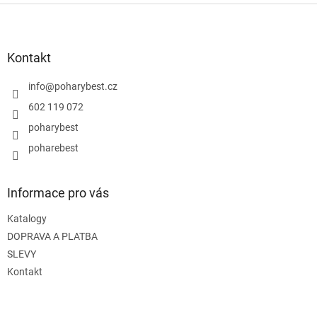
Z
á
p
a
Kontakt
t
í
info
@
poharybest.cz
602 119 072
poharybest
poharebest
Informace pro vás
Katalogy
DOPRAVA A PLATBA
SLEVY
Kontakt