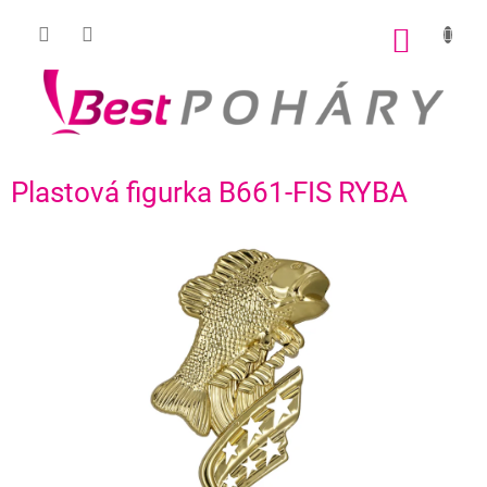
Přejít
na
NÁKUP
obsah
KOŠÍK
Plastová figurka B661-FIS RYBA