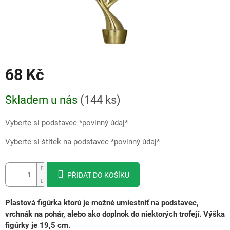
68 Kč
Měrná
Skladem u nás
(
144 ks
)
cena:
Vyberte si podstavec *povinný údaj*
Vyberte si štítek na podstavec *povinný údaj*
PŘIDAT DO KOŠÍKU
Plastová figúrka ktorú je možné umiestniť na podstavec,
vrchnák na pohár, alebo ako doplnok do niektorých trofejí. Výška
figúrky je 19,5 cm.