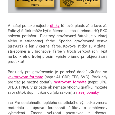
V našej ponuke nájdete
štítky
fóliové, plastové a kovové.
Fóliový štítok môže byť s čiernou alebo farebnou HQ EKO
solvent potlačou. Plastový gravírovaný štítok je v zlatej
alebo v striebornej farbe. Spodná gravírovaná vrstva
(gravúra) je len v čiernej farbe. Kovové štítky sú v zlatej,
striebornej a v bronzovej farbe v troch veľkostiach. Text
na konkrétnu trofej prosím vpíšte priamo pri objednávaní
produktu!
Podklady pre gravírovanie je potrebné dodať výlučne vo
vektorovom formáte
(napr.: AI, CDR, EPS, SVG). Podklady
pre tlač je možné dodať v
rastrovom formáte
(napr.: JPG,
JPEG, PNG). V prípade ak nemáte vhodnú grafiku, môžete
svoj štítok doplniť ikonou (obrázkom) z
našej ponuky
.
»»» Pre dosiahnutie lepšieho estetického výsledku zmena
materiálu a úprava farebnosti štítkov a emblémov
vyhradená. Zmena veľkosti podstavca z dôvodu