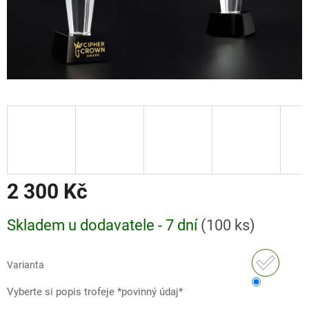
2 300 Kč
Měrná
Skladem u dodavatele - 7 dní
(
100 ks
)
cena:
Varianta
Vyberte si popis trofeje *povinný údaj*