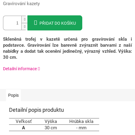
Gravírování kazety
PŘIDAT DO KOŠÍKU
Skleněná trofej v kazetě určená pro gravírování skla i
podstavce. Gravírování lze barevně zvýraznit barvami z naší
nabídky a dodat tak ocenění jedinečný, výrazný vzhled. Výška:
30 cm.
Detailní informace
Popis
Detailní popis produktu
Veľkosť
Výška
Hrúbka skla
A
30 cm
- mm