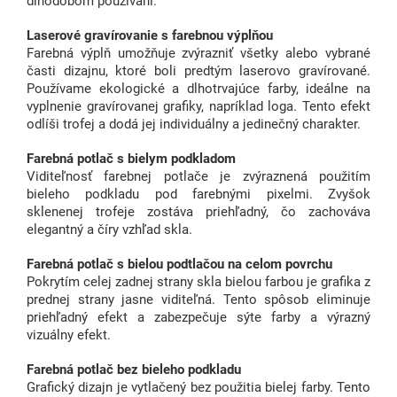
dlhodobom používaní.
Laserové gravírovanie s farebnou výplňou
Farebná výplň umožňuje zvýrazniť všetky alebo vybrané
časti dizajnu, ktoré boli predtým laserovo gravírované.
Používame ekologické a dlhotrvajúce farby, ideálne na
vyplnenie gravírovanej grafiky, napríklad loga. Tento efekt
odlíši trofej a dodá jej individuálny a jedinečný charakter.
Farebná potlač s bielym podkladom
Viditeľnosť farebnej potlače je zvýraznená použitím
bieleho podkladu pod farebnými pixelmi. Zvyšok
sklenenej trofeje zostáva priehľadný, čo zachováva
elegantný a číry vzhľad skla.
Farebná potlač s bielou podtlačou na celom povrchu
Pokrytím celej zadnej strany skla bielou farbou je grafika z
prednej strany jasne viditeľná. Tento spôsob eliminuje
priehľadný efekt a zabezpečuje sýte farby a výrazný
vizuálny efekt.
Farebná potlač bez bieleho podkladu
Grafický dizajn je vytlačený bez použitia bielej farby. Tento