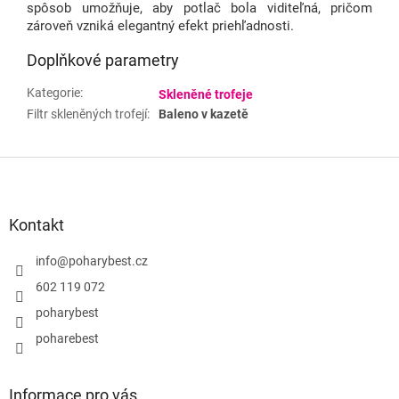
spôsob umožňuje, aby potlač bola viditeľná, pričom
zároveň vzniká elegantný efekt priehľadnosti.
Doplňkové parametry
Kategorie
:
Skleněné trofeje
Filtr skleněných trofejí
:
Baleno v kazetě
Z
á
p
a
Kontakt
t
í
info
@
poharybest.cz
602 119 072
poharybest
poharebest
Informace pro vás