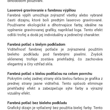
dlhodobom používaní.
Laserové gravírovanie s farebnou výplňou
Farebná výplň umožňuje zvýrazniť všetky alebo vybrané
časti dizajnu, ktoré boli predtým laserovo gravírované.
Používame ekologické a dlhotrvajúce farby, ideálne na
vyplnenie gravírovanej grafiky, napríklad loga. Tento efekt
odlíši trofej a dodá jej individuálny a jedinečný charakter.
Farebná potlač s bielym podkladom
Viditeľnosť farebnej potlače je zvýraznená použitím
bieleho podkladu pod farebnými pixelmi. Zvyšok
sklenenej trofeje zostáva priehľadný, čo zachováva
elegantný a číry vzhľad skla.
Farebná potlač s bielou podtlačou na celom povrchu
Pokrytím celej zadnej strany skla bielou farbou je grafika z
prednej strany jasne viditeľná. Tento spôsob eliminuje
priehľadný efekt a zabezpečuje sýte farby a výrazný
vizuálny efekt.
Farebná potlač bez bieleho podkladu
Grafický dizajn je vytlačený bez použitia bielej farby. Tento