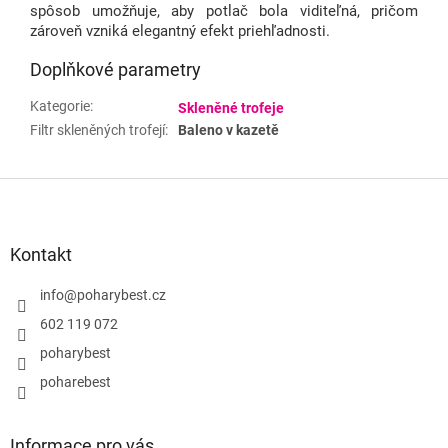
spôsob umožňuje, aby potlač bola viditeľná, pričom
zároveň vzniká elegantný efekt priehľadnosti.
Doplňkové parametry
Kategorie
:
Skleněné trofeje
Filtr skleněných trofejí
:
Baleno v kazetě
Z
á
p
a
Kontakt
t
í
info
@
poharybest.cz
602 119 072
poharybest
poharebest
Informace pro vás