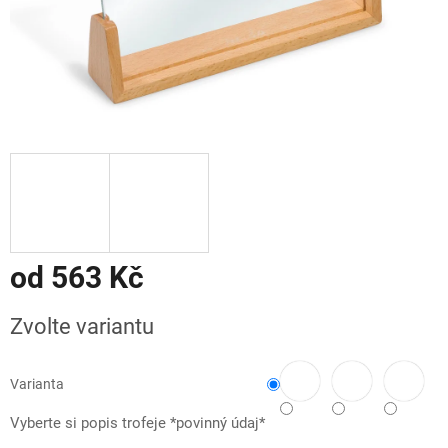
od
563 Kč
Měrná
Zvolte variantu
cena:
Varianta
Vyberte si popis trofeje *povinný údaj*