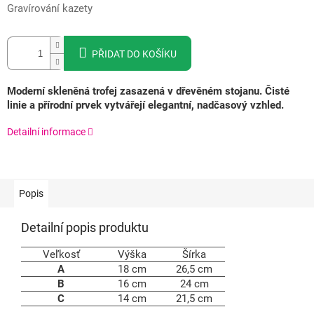
Gravírování kazety
PŘIDAT DO KOŠÍKU
Moderní skleněná trofej zasazená v dřevěném stojanu. Čisté
linie a přírodní prvek vytvářejí elegantní, nadčasový vzhled.
Detailní informace
Popis
Detailní popis produktu
Veľkosť
Výška
Šírka
A
18 cm
26,5 cm
B
16 cm
24 cm
C
14 cm
21,5 cm