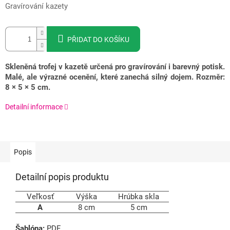
Gravírování kazety
PŘIDAT DO KOŠÍKU
Skleněná trofej v kazetě určená pro gravírování i barevný potisk.
Malé, ale výrazné ocenění, které zanechá silný dojem. Rozměr:
8 × 5 × 5 cm.
Detailní informace
Popis
Detailní popis produktu
Veľkosť
Výška
Hrúbka skla
A
8 cm
5 cm
Šablóna:
PDF