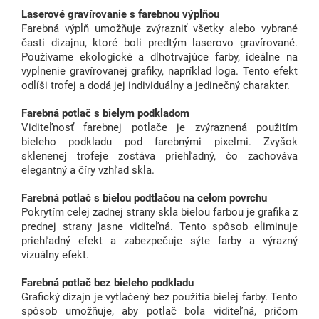
Laserové gravírovanie s farebnou výplňou
Farebná výplň umožňuje zvýrazniť všetky alebo vybrané
časti dizajnu, ktoré boli predtým laserovo gravírované.
Používame ekologické a dlhotrvajúce farby, ideálne na
vyplnenie gravírovanej grafiky, napríklad loga. Tento efekt
odlíši trofej a dodá jej individuálny a jedinečný charakter.
Farebná potlač s bielym podkladom
Viditeľnosť farebnej potlače je zvýraznená použitím
bieleho podkladu pod farebnými pixelmi. Zvyšok
sklenenej trofeje zostáva priehľadný, čo zachováva
elegantný a číry vzhľad skla.
Farebná potlač s bielou podtlačou na celom povrchu
Pokrytím celej zadnej strany skla bielou farbou je grafika z
prednej strany jasne viditeľná. Tento spôsob eliminuje
priehľadný efekt a zabezpečuje sýte farby a výrazný
vizuálny efekt.
Farebná potlač bez bieleho podkladu
Grafický dizajn je vytlačený bez použitia bielej farby. Tento
spôsob umožňuje, aby potlač bola viditeľná, pričom