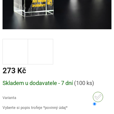
273 Kč
Měrná
Skladem u dodavatele - 7 dní
(
100 ks
)
cena:
Varianta
Vyberte si popis trofeje *povinný údaj*