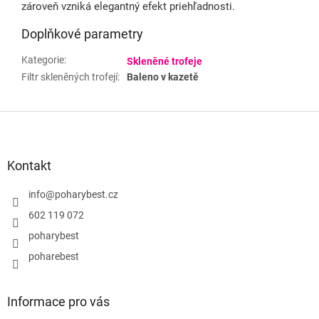
zároveň vzniká elegantný efekt priehľadnosti.
Doplňkové parametry
Kategorie
:
Skleněné trofeje
Filtr skleněných trofejí
:
Baleno v kazetě
Z
á
p
a
Kontakt
t
í
info
@
poharybest.cz
602 119 072
poharybest
poharebest
Informace pro vás