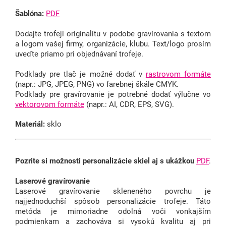
Šablóna:
PDF
Dodajte trofeji originalitu v podobe gravírovania s textom
a logom vašej firmy, organizácie, klubu.
Text/logo prosím
uveďte priamo pri objednávaní trofeje.
Podklady pre tlač je možné dodať v
rastrovom formáte
(napr.: JPG, JPEG, PNG) vo farebnej škále CMYK.
Podklady pre gravírovanie je potrebné dodať výlučne vo
vektorovom formáte
(napr.: AI, CDR, EPS, SVG).
Materiál:
sklo
Pozrite si možnosti personalizácie skiel aj s ukážkou
PDF
.
Laserové gravírovanie
Laserové gravírovanie skleneného povrchu je
najjednoduchší spôsob personalizácie trofeje. Táto
metóda je mimoriadne odolná voči vonkajším
podmienkam a zachováva si vysokú kvalitu aj pri