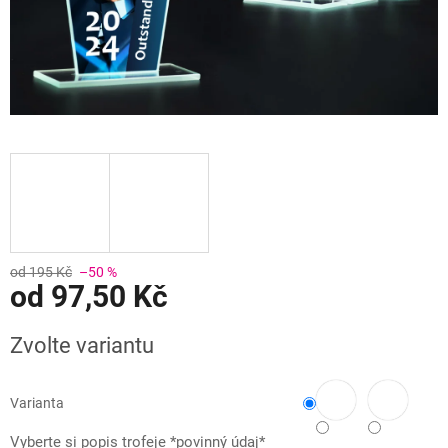
od 195 Kč
–50 %
od
97,50 Kč
Měrná
Zvolte variantu
cena:
Varianta
Vyberte si popis trofeje *povinný údaj*