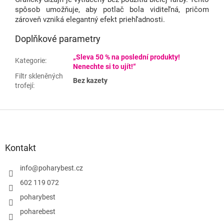
spôsob umožňuje, aby potlač bola viditeľná, pričom
zároveň vzniká elegantný efekt priehľadnosti.
Doplňkové parametry
„Sleva 50 % na poslední produkty!
Kategorie
:
Nenechte si to ujít!“
Filtr skleněných
Bez kazety
trofejí
:
Z
á
p
a
Kontakt
t
í
info
@
poharybest.cz
602 119 072
poharybest
poharebest