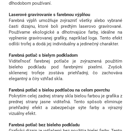
dlhodobom používaní.
Laserové gravírovanie s farebnou výplňou
Farebná výplň umožňuje zvýrazniť všetky alebo vybrané
časti dizajnu, ktoré boli predtým laserovo gravírované.
Používame ekologické a dlhotrvajúce farby, ideálne na
vyplnenie gravírovanej grafiky, napríklad loga. Tento efekt
odlíši trofej a dodá jej individuálny a jedinečný charakter.
Farebná potlač s bielym podkladom
Viditeľnosť farebnej potlače je zvýraznená použitím
bieleho podkladu pod farebnými pixelmi. Zvyšok
sklenenej trofeje zostáva priehľadný, čo zachováva
elegantný a číry vzhľad skla.
Farebná potlač s bielou podtlačou na celom povrchu
Pokrytím celej zadnej strany skla bielou farbou je grafika z
prednej strany jasne viditeľná. Tento spôsob eliminuje
priehľadný efekt a zabezpečuje sýte farby a výrazný
vizuálny efekt.
Farebná potlač bez bieleho podkladu
Grafický dizajn je vytlačený bez použitia bielej farby. Tento