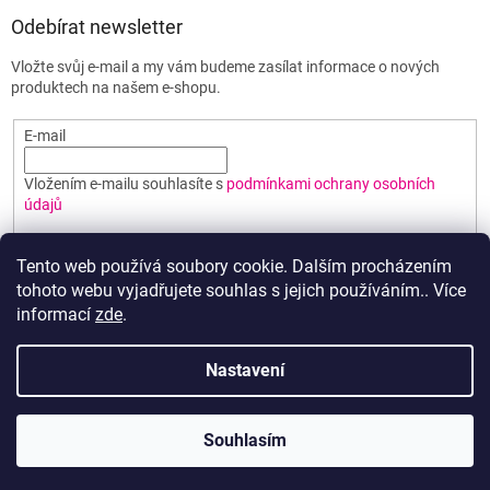
Odebírat newsletter
Vložte svůj e-mail a my vám budeme zasílat informace o nových
produktech na našem e-shopu.
E-mail
Vložením e-mailu souhlasíte s
podmínkami ochrany osobních
údajů
PŘIHLÁSIT SE
Tento web používá soubory cookie. Dalším procházením
tohoto webu vyjadřujete souhlas s jejich používáním.. Více
informací
zde
.
Vytvořil Shoptet
Nastavení
Copyright 2026
Poháry BEST
. Všechna práva vyhrazena.
Upravit
Souhlasím
nastavení cookies