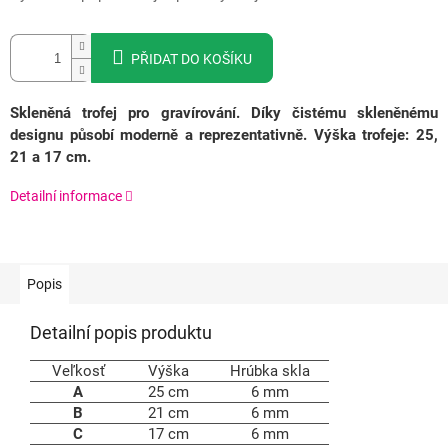
PŘIDAT DO KOŠÍKU
Skleněná trofej pro gravírování. Díky čistému skleněnému
designu působí moderně a reprezentativně. Výška trofeje: 25,
21 a 17 cm.
Detailní informace
Popis
Detailní popis produktu
Veľkosť
Výška
Hrúbka skla
A
25 cm
6 mm
B
21 cm
6 mm
C
17 cm
6 mm