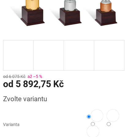
od 6 075 Kč
až –5 %
od
5 892,75 Kč
Měrná
Zvolte variantu
cena:
Varianta