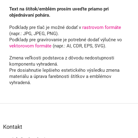
Text na štítok/emblém prosím uveďte priamo pri
objednávaní pohára.
Podklady pre tlač je možné dodať v
rastrovom formáte
(napr.: JPG, JPEG, PNG).
Podklady pre gravírovanie je potrebné dodať výlučne vo
vektorovom formáte
(napr.: AI, CDR, EPS, SVG).
Zmena veľkosti podstavca z dôvodu nedostupnosti
komponentu vyhradená.
Pre dosiahnutie lepšieho estetického výsledku zmena
materiálu a úprava farebnosti štítkov a emblémov
vyhradená.
Z
á
p
a
Kontakt
t