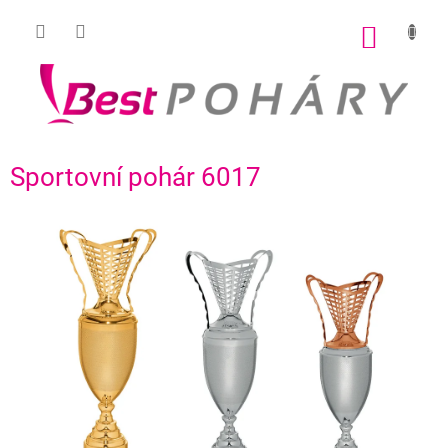
Přejít
na
NÁKUP
obsah
KOŠÍK
Sportovní pohár 6017