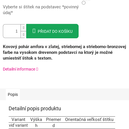
Vyberte si štítek na podstavec *povinný
údaj*
PŘIDAT DO KOŠÍKU
K
ovový pohár amfora v zlatej, striebornej a strieborno-bronzovej
farbe na vysokom drevenom podstavci na ktorý je možné
umiestniť štítok s textom.
Detailní informace
Popis
Detailní popis produktu
Variant
Výška
Priemer
Orientačná veľkosť štítku
viď variant
h
d