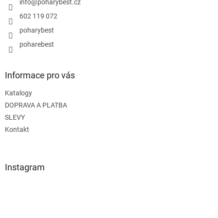
í
info
@
poharybest.cz
602 119 072
poharybest
poharebest
Informace pro vás
Katalogy
DOPRAVA A PLATBA
SLEVY
Kontakt
Instagram